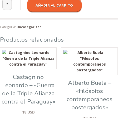
Hugo Verdera - El pensamiento de Antonio Gramsci cantidad
AÑADIR AL CARRITO
Categoría:
Uncategorized
Productos relacionados
Castagnino
Alberto Buela –
Leonardo – «Guerra
«Filósofos
de la Triple Alianza
contemporáneos
contra el Paraguay»
postergados»
18
USD
18
USD