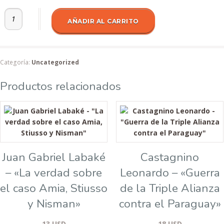
Alberto Buela - "Filósofos Europeos contemporáneos postergados" 
AÑADIR AL CARRITO
Categoría:
Uncategorized
Productos relacionados
Juan Gabriel Labaké
Castagnino
– «La verdad sobre
Leonardo – «Guerra
el caso Amia, Stiusso
de la Triple Alianza
y Nisman»
contra el Paraguay»
13
USD
18
USD