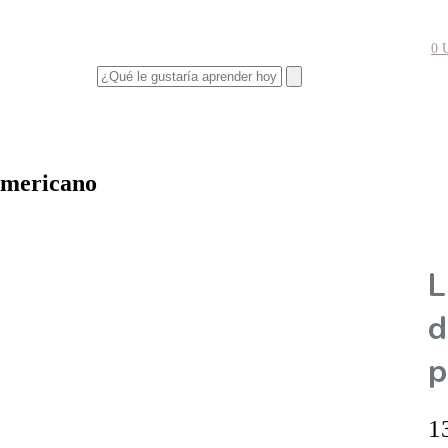
0
Americano
L
d
p
1