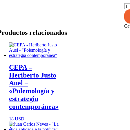
Lu
Ca
-
Est
Ca
del
Productos relacionados
len
y
pr
de
la
me
can
CEPA –
Heriberto Justo
Auel –
«Polemología y
estrategia
contemporánea»
18
USD