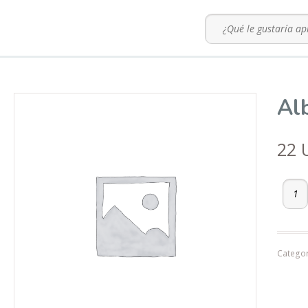
Al
22
Alberto
Categor