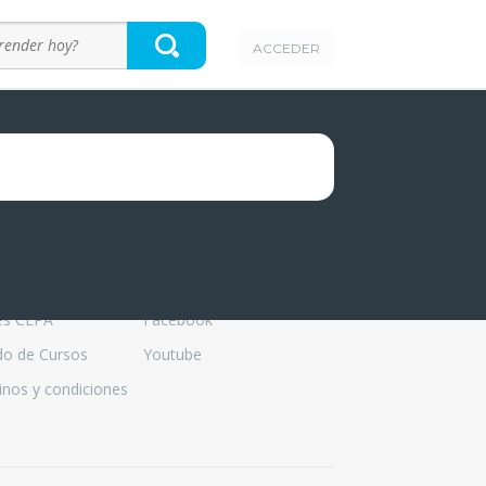
ACCEDER
PA
Conectanos
es CEPA
Facebook
do de Cursos
Youtube
nos y condiciones