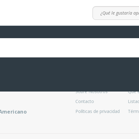
La empresa
CE
Sobre Nosotros
Qué 
Contacto
Lista
 Americano
Políticas de privacidad
Térmi